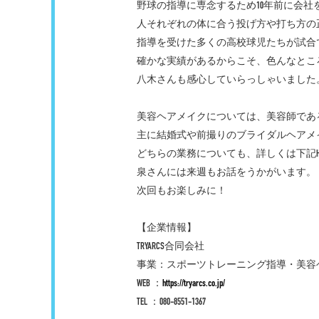
野球の指導に専念するため10年前に会社
人それぞれの体に合う投げ方や打ち方の
指導を受けた多くの高校球児たちが試合
確かな実績があるからこそ、色んなとこ
八木さんも感心していらっしゃいました
美容ヘアメイクについては、美容師であ
主に結婚式や前撮りのブライダルヘアメ
どちらの業務についても、詳しくは下記H
泉さんには来週もお話をうかがいます。
次回もお楽しみに！
【企業情報】
TRYARCS合同会社
事業：スポーツトレーニング指導・美容
WEB ：
https://tryarcs.co.jp/
TEL ：080-8551-1367