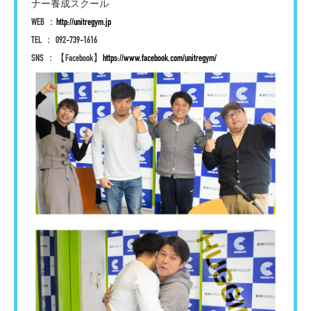
ナー養成スクール
WEB ：
http://unitregym.jp
TEL ： 092-739-1616
SNS ：【Facebook】
https://www.facebook.com/unitregym/