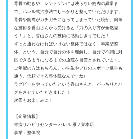
背骨の動きや、レントゲンには映らない筋肉の異常ま
で、ハレル式治療法でしっかりと整えていただけます。
背骨や筋肉がガチガチになってしまっていた境が、簡単
な施術を香山さんから受けると「力の入り方が全然違
う！」と、香山さんの技術に感動しきりでした！
ずっと通わなければいけない整体ではなく「卒業型整
体」という、自分で自分の体を理解し、自分で不調に対
応できるようになるまでの通院を目安とされています。
ご年配の方はもちろん、小学生やプロのスポーツ選手も
通う、信頼できる整体院なんですね♪
ラグビーをやっていたという香山さんと、がっちりとハ
グをさせていただきました！
次回もお楽しみに！
【企業情報】
未病リハビリセンター ハレル 雁ノ巣本店
事業：整体院