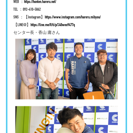
WEB ：
https://honten.hareru.net/
TEL ：092-410-5862
SNS ：【Instagram】
https://www.instagram.com/hareru.mibyou/
【LINE@】
https://line.me/R/ti/p/%40weo9477q
センター長・香山 庸さん