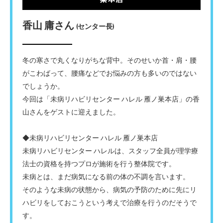
香山 庸さん
(センター長)
冬の寒さで丸くなりがちな背中。そのせいか首・肩・腰
がこわばって、腰痛などでお悩みの方も多いのではない
でしょうか。
今回は「未病リハビリセンター ハレル 雁ノ巣本店」の香
山さんをゲストに迎えました。
◆未病リハビリセンター ハレル 雁ノ巣本店
未病リハビリセンター ハレルは、スタッフ全員が理学療
法士の資格を持つプロが施術を行う整体院です。
未病とは、まだ病気になる前の体の不調を言います。
そのような未病の状態から、病気の予防のために先にリ
ハビリをしておこうという考えで治療を行うのだそうで
す。