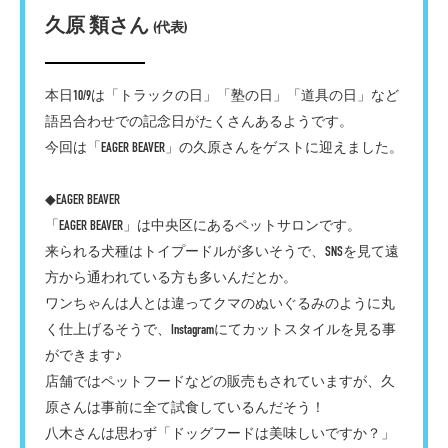
久原 類さん
(代表)
本日10/9は「トラックの日」「塾の日」「道具の日」など
語呂合わせでの記念日がたくさんあるようです。
今回は「EAGER BEAVER」の久原さんをゲストに迎えました。
◆EAGER BEAVER
「EAGER BEAVER」は中央区にあるペットサロンです。
来られる犬種はトイプードルが多いそうで、SNSを見て遠
方から通われている方も多いんだとか。
ワンちゃんは人とは違ってクマのぬいぐるみのように丸
く仕上げるそうで、Instagramにてカットスタイルを見る事
ができます♪
店舗ではペットフードなどの販売もされていますが、久
原さんは事前に全て試食しているんだそう！
八木さんは思わず「ドッグフードは美味しいですか？」