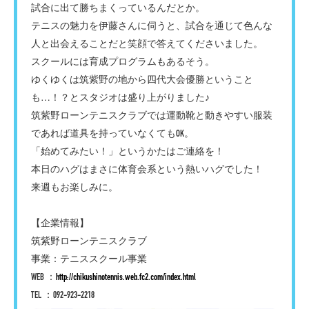
試合に出て勝ちまくっているんだとか。
テニスの魅力を伊藤さんに伺うと、試合を通じて色んな
人と出会えることだと笑顔で答えてくださいました。
スクールには育成プログラムもあるそう。
ゆくゆくは筑紫野の地から四代大会優勝ということ
も…！？とスタジオは盛り上がりました♪
筑紫野ローンテニスクラブでは運動靴と動きやすい服装
であれば道具を持っていなくてもOK。
「始めてみたい！」というかたはご連絡を！
本日のハグはまさに体育会系という熱いハグでした！
来週もお楽しみに。
【企業情報】
筑紫野ローンテニスクラブ
事業：テニススクール事業
WEB ：
http://chikushinotennis.web.fc2.com/index.html
TEL ：092-923-2218