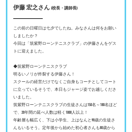
伊藤 宏之さん
(校長・講師長)
この前の日曜日は七夕でしたね。みなさんは何をお願い
しましたか？
今回は「筑紫野ローンテニスクラブ」の伊藤さんをゲス
トに迎えました。
◆筑紫野ローンテニスクラブ
明るいノリが炸裂する伊藤さん！
スクールの経営だけでなくご自身もコーチとしてコート
に立っているそうで、本日もジャージ姿でお越しくださ
いました。
筑紫野ローンテニスクラブの生徒さんは150名～180名ほど
で、20年間の延べ人数は軽く1000人以上！
年齢層も幅広く、下は小学生、上はなんと90歳の生徒さ
んもいるそう。定年後から始めた初心者さんも80歳から